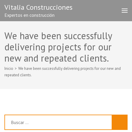
Saltar
Vitalia Construcciones
al
Expertos en construcción
contenido
(presiona
la
We have been successfully
tecla
Intro)
delivering projects for our
new and repeated clients.
Inicio
>
We have been successfully delivering projects for our new and
repeated clients.
Buscar: